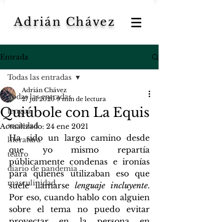
Adrián Chávez
Entrada
Todas las entradas
Adrián Chávez
Todas las entradas
27 jul 2020
9 min de lectura
Quiúbole con La Equis
lengua
sociedad
Actualizado:
24 ene 2021
Ha sido un largo camino desde 
literatura
que yo mismo repartía 
teatro
públicamente condenas e ironías 
diario de pandemia
para quienes utilizaban eso que 
masculinidad
suele llamarse 
lenguaje incluyente
. 
Por eso, cuando hablo con alguien 
sobre el tema no puedo evitar 
proyectar en la persona en 