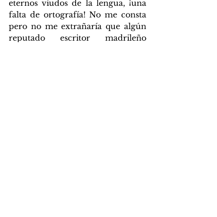
eternos viudos de la lengua, ¡una 
falta de ortografía! No me consta 
pero no me extrañaría que algún 
reputado escritor madrileño 
hubiese publicado entonces su 
indignación en 
El País
 explicando, 
como asumiendo que nadie más 
que él cursó la primaria, que «la 
letra 
k
 no es una grafía natural del 
español». Nadie, por supuesto, 
esperaba que una 
k
 solucionara la 
crisis de la vivienda en España; 
nadie, por supuesto, habría 
pensado que era eso lo que 
buscaban quienes destruían la 
inmaculada belleza de nuestro 
idioma incrustándole esa letra 
impostora. Toda proporción 
guardada, el propósito era claro, 