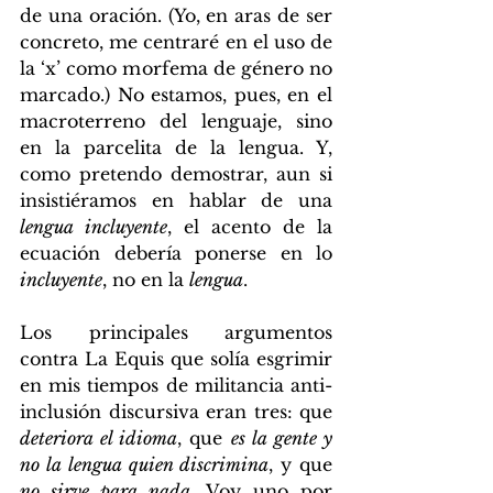
de una oración. (Yo, en aras de ser 
concreto, me centraré en el uso de 
la ‘x’ como morfema de género no 
marcado.) No estamos, pues, en el 
macroterreno del lenguaje, sino 
en la parcelita de la lengua. Y, 
como pretendo demostrar, aun si 
insistiéramos en hablar de una 
lengua incluyente
, el acento de la 
ecuación debería ponerse en lo 
incluyente
, no en la 
lengua
.
Los principales argumentos 
contra La Equis que solía esgrimir 
en mis tiempos de militancia anti-
inclusión discursiva eran tres: que 
deteriora el idioma
, que 
es la gente y 
no la lengua quien discrimina
, y que 
no sirve para nada
. Voy uno por 