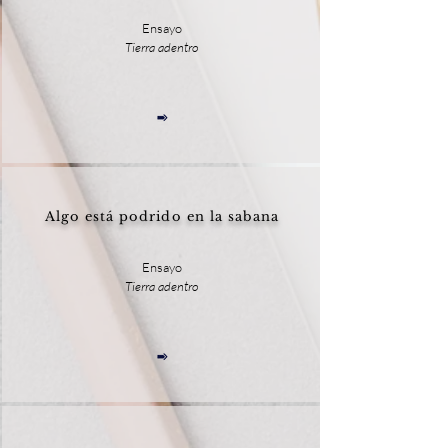
Ensayo
Tierra adentro
Algo está podrido en la sabana
Ensayo
Tierra adentro