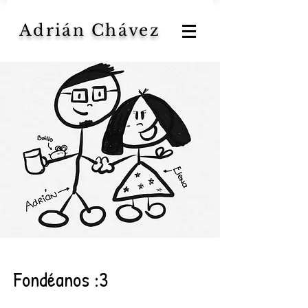
Adrián Chávez
Fondéanos :3