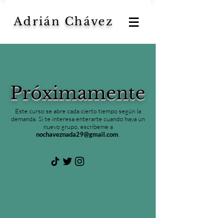
Adrián Chávez
Próximamente
Este curso se abre cada cierto tiempo según la
demanda. Si te interesa enterarte cuando haya un
nuevo grupo, escríbeme a
nochaveznada29@gmail.com
.